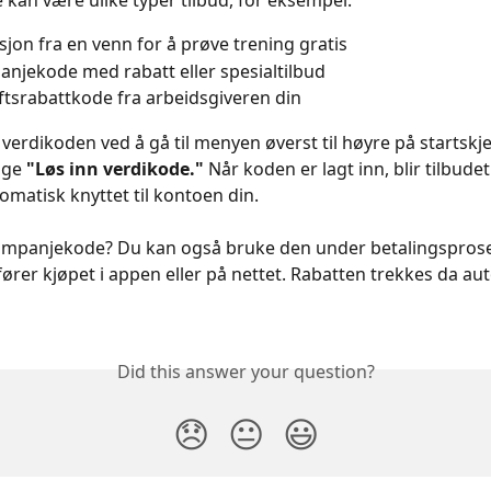
 kan være ulike typer tilbud, for eksempel:
asjon fra en venn for å prøve trening gratis
njekode med rabatt eller spesialtilbud
ftsrabattkode fra arbeidsgiveren din
 verdikoden ved å gå til menyen øverst til høyre på startskj
ge 
"Løs inn verdikode."
 Når koden er lagt inn, blir tilbudet 
omatisk knyttet til kontoen din.
ampanjekode? Du kan også bruke den under betalingsprose
rer kjøpet i appen eller på nettet. Rabatten trekkes da aut
Did this answer your question?
😞
😐
😃