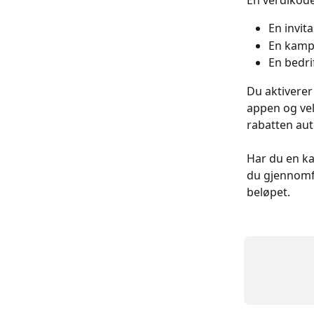
En verdikode
En invit
En kampa
En bedri
Du aktiverer
appen og vel
rabatten aut
Har du en k
du gjennomfø
beløpet.