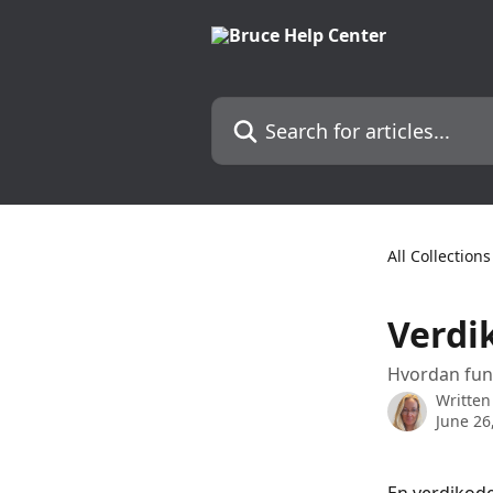
Skip to main content
Search for articles...
All Collections
Verdi
Hvordan fung
Written
June 26