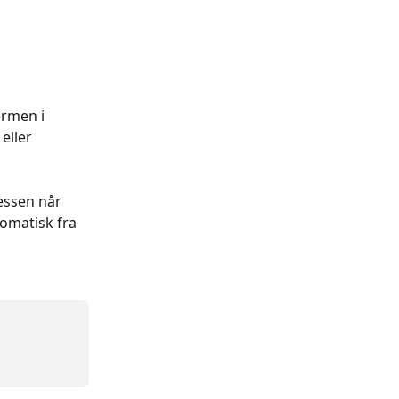
ermen i 
eller 
ssen når 
omatisk fra 